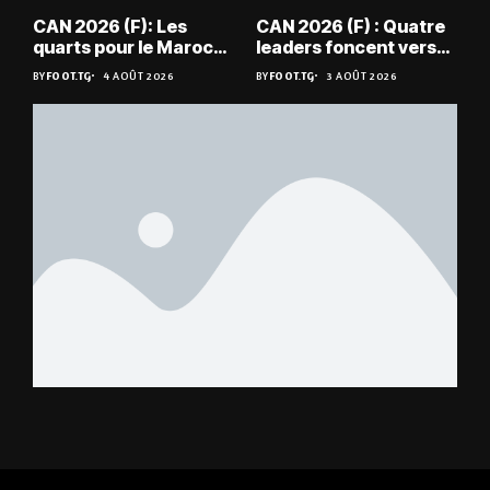
CAN 2026 (F): Les
CAN 2026 (F) : Quatre
quarts pour le Maroc
leaders foncent vers
et l’Algérie
les quarts
BY
FOOT.TG
4 AOÛT 2026
BY
FOOT.TG
3 AOÛT 2026