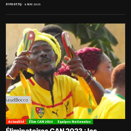
BY
FOOT.TG
6 MAI 2025
Actualité
Élim CAN 2023
Equipes Nationales
Éliminatoires CAN 2023 : les