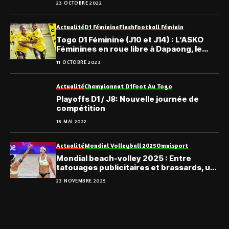
23 OCTOBRE 2022
Actualité
D1 Féminine
Flash
Football Féminin
Togo D1 Féminine (J10 et J14) : L’ASKO
Féminines en roue libre à Dapaong, le
récapitulatif
11 OCTOBRE 2023
Actualité
Championnat D1
Foot Au Togo
Playoffs D1 / J8: Nouvelle journée de
compétition
18 MAI 2022
Actualité
Mondial Volleyball 2025
Omnisport
Mondial beach-volley 2025 : Entre
tatouages publicitaires et brassards, un
marketing sportif d’intensité
23 NOVEMBRE 2025