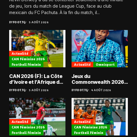
de jeu, lors du match de League Cup, face au club
mexicain du FC Pachuta. À la fin du match, il...
BY
FOOT.TG
5 AOÛT 2026
Actualité
CAN Féminine 2026
Football Féminin
Actualité
Omnisport
CAN 2026 (F): La Côte
Jeux du
d’Ivoire et l’Afrique du
Commonwealth 2026 :
Sud en quarts
« Les médailles ne
BY
FOOT.TG
5 AOÛT 2026
BY
FOOT.TG
4 AOÛT 2026
tombent pas du ciel »,
Benjamin Boukpeti
Actualité
Actualité
CAN Féminine 2026
CAN Féminine 2026
Football Féminin
Football Féminin