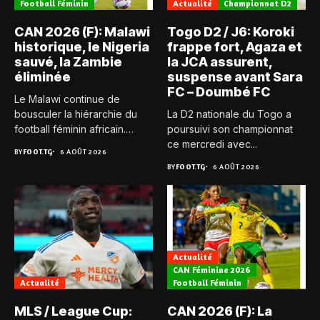
Football Féminin
Actualité
Championnat D2
CAN 2026 (F): Malawi
Togo D2 / J6: Koroki
historique, le Nigeria
frappe fort, Agaza et
sauvé, la Zambie
la JCA assurent,
éliminée
suspense avant Sara
FC – Doumbé FC
Le Malawi continue de
bousculer la hiérarchie du
La D2 nationale du Togo a
football féminin africain.
poursuivi son championnat
Pour...
ce mercredi avec...
BY
FOOT.TG
6 AOÛT 2026
BY
FOOT.TG
6 AOÛT 2026
Actualité
CAN Féminine 2026
Actualité
Football Féminin
MLS / League Cup:
CAN 2026 (F): La