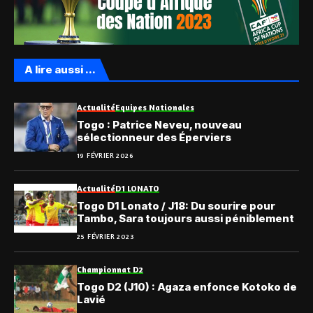
A lire aussi ...
Actualité
Equipes Nationales
Togo : Patrice Neveu, nouveau
sélectionneur des Éperviers
19 FÉVRIER 2026
Actualité
D1 LONATO
Togo D1 Lonato / J18: Du sourire pour
Tambo, Sara toujours aussi péniblement
25 FÉVRIER 2023
Championnat D2
Togo D2 (J10) : Agaza enfonce Kotoko de
Lavié