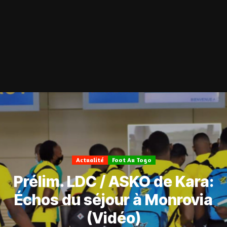
Actualité
Foot Au Togo
Prélim. LDC / ASKO de Kara:
Échos du séjour à Monrovia
(Vidéo)