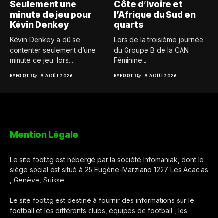
Seulement une
Côte d’Ivoire et
minute de jeu pour
l’Afrique du Sud en
Kévin Denkey
quarts
Kévin Denkey a dû se
Lors de la troisième journée
contenter seulement d’une
du Groupe B de la CAN
minute de jeu, lors...
Féminine...
BY
FOOT.TG
5 AOÛT 2026
BY
FOOT.TG
5 AOÛT 2026
Mention Légale
Le site foot.tg est hébergé par la société Infomaniak, dont le
siège social est situé à 25 Eugène-Marziano 1227 Les Acacias
, Genève, Suisse.
Le site foot.tg est destiné à fournir des informations sur le
football et les différents clubs, équipes de football , les