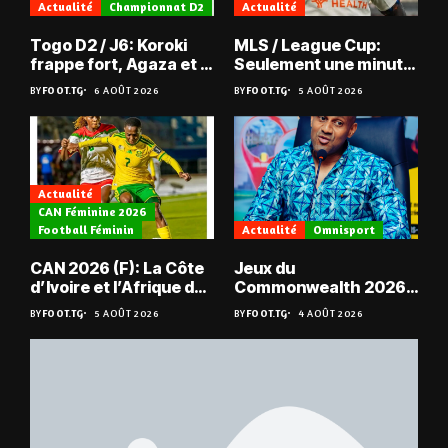
Actualité
Championnat D2
Actualité
Togo D2 / J6: Koroki
MLS / League Cup:
frappe fort, Agaza et la
Seulement une minute
JCA assurent,
de jeu pour Kévin
BY
FOOT.TG
6 AOÛT 2026
BY
FOOT.TG
5 AOÛT 2026
suspense avant Sara
Denkey
FC – Doumbé FC
Actualité
CAN Féminine 2026
Football Féminin
Actualité
Omnisport
CAN 2026 (F): La Côte
Jeux du
d’Ivoire et l’Afrique du
Commonwealth 2026 :
Sud en quarts
« Les médailles ne
BY
FOOT.TG
5 AOÛT 2026
BY
FOOT.TG
4 AOÛT 2026
tombent pas du ciel »,
Benjamin Boukpeti