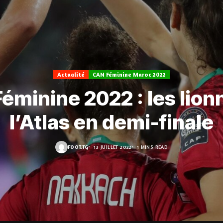
Actualité
CAN Féminine Maroc 2022
éminine 2022 : les lion
l’Atlas en demi-finale
FOOT.TG
13 JUILLET 2022
1 MINS READ