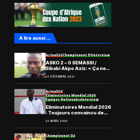
A lire aussi ...
Actualité
Championnat D1
Interview
ASKO 2 – 0 SEMASSI /
Sibabi Akpo Aziz: « Ça ne
va pas; on est déçus… »
23 DÉCEMBRE 2021
Actualité
Éliminatoires Mondial 2026
Equipes Nationales
Interview
Eliminatoires Mondial 2026
: Toujours convaincu de
son dispositif tactique,
23 MARS 2025
Daré se projette sur le
Sénégal
Championnat D2