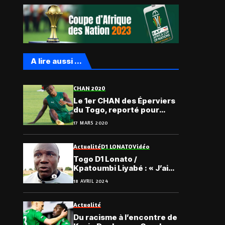
A lire aussi ...
CHAN 2020
Le 1er CHAN des Éperviers
du Togo, reporté pour
cause du Coronavirus
17 MARS 2020
Actualité
D1 LONATO
Vidéo
Togo D1 Lonato /
Kpatoumbi Liyabé : « J’ai
un moral de fer… »
18 AVRIL 2024
Actualité
Du racisme à l’encontre de