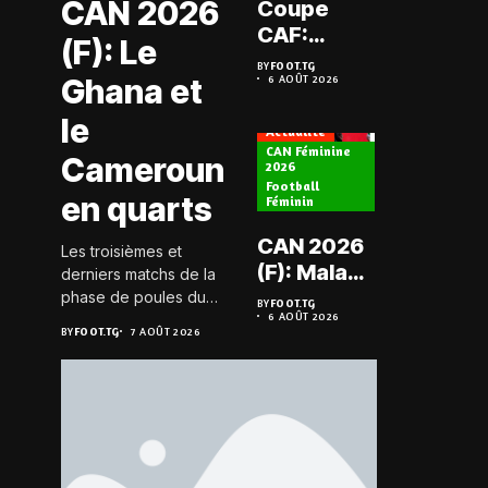
CAN 2026
Coupe
Prélimi
CAF:
(F): Le
LDC: L
L’ASKO du
BY
FOOT.TG
Chauff
Ghana et
6 AOÛT 2026
Togo face
BY
FOOT.TG
6 AOÛT 202
retrou
à l’AS Zam
le
les Mi
Actualité
du Niger
CAN Féminine
Cameroun
2026
Football
Actualité
en quarts
Féminin
Championn
CAN 2026
Les troisièmes et
Togo D2
(F): Malawi
derniers matchs de la
Koroki
historique,
phase de poules du
BY
FOOT.TG
frappe 
6 AOÛT 2026
groupe D de la CAN
le Nigeria
BY
FOOT.TG
BY
FOOT.TG
7 AOÛT 2026
6 AOÛT 202
Agaza e
féminine 2026 se sont
sauvé, la
JCA
joués le 6 août 2026 à
Zambie
20h GMT. Les Black...
assure
éliminée
suspe
avant S
FC – D