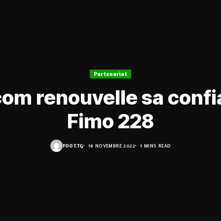
Partenariat
om renouvelle sa confi
Fimo 228
FOOT.TG
18 NOVEMBRE 2022
1 MINS READ