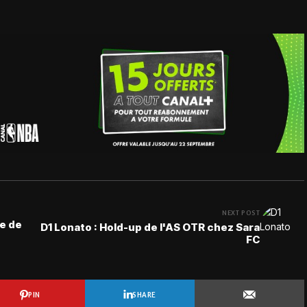
NEXT POST
re de
D1 Lonato : Hold-up de l'AS OTR chez Sara
FC
PIN
SHARE