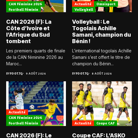
CAN Féminine 2026
Actualité
Omnisport
Football Féminin
Volleyball
CAN 2026 (F): La
Volleyball : Le
Côte d’Ivoire et
Togolais Achille
l’Afrique du Sud
Samani, champion du
tombent
Bénin !
Les premiers quarts de finale
L’international togolais Achille
de la CAN féminine 2026 au
Samani s’est offert le titre de
Maroc...
champion du Bénin...
BY
FOOT.TG
9 AOÛT 2026
BY
FOOT.TG
8 AOÛT 2026
Actualité
CAN Féminine 2026
Football Féminin
Actualité
Coupe CAF
CAN 2026 (F): Le
Coupe CAF: L’ASKO