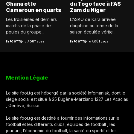
Ghana et le
du Togo face à l’AS
Cameroun en quarts
Zam du Niger
Les troisièmes et derniers
L’ASKO de Kara arrivée
matchs de la phase de
dauphine au terme de la
poules du groupe...
saison écoulée vérite...
BY
FOOT.TG
7 AOÛT 2026
BY
FOOT.TG
6 AOÛT 2026
Mention Légale
Le site foot.tg est hébergé par la société Infomaniak, dont le
siège social est situé à 25 Eugène-Marziano 1227 Les Acacias
, Genève, Suisse.
Le site foot.tg est destiné à fournir des informations sur le
football et les différents clubs, équipes de football , les
joueurs, l’économie du football, la santé du sportif et les