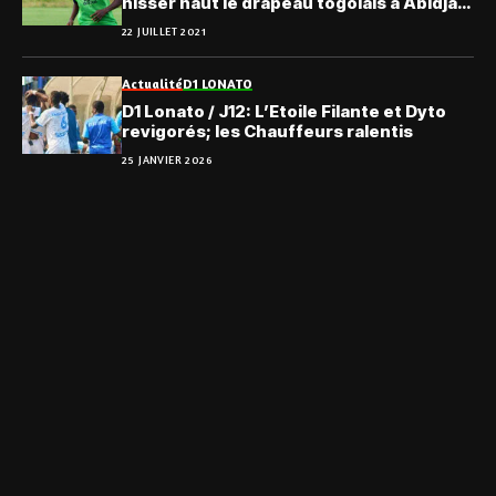
hisser haut le drapeau togolais à Abidjan
»
22 JUILLET 2021
Actualité
D1 LONATO
D1 Lonato / J12: L’Etoile Filante et Dyto
revigorés; les Chauffeurs ralentis
25 JANVIER 2026