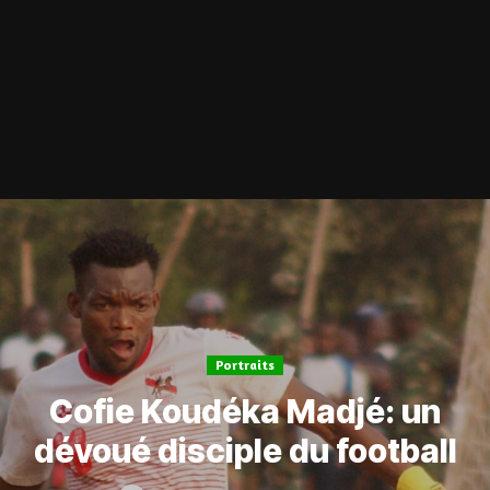
Portraits
Cofie Koudéka Madjé: un
dévoué disciple du football