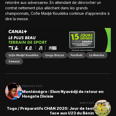
retordre aux adversaires. En attendant de décrocher un
contrat nettement plus alléchant dans les grands
championnats, Cofie Madjé Koudéka continue d’apprendre à
dire la messe.
Cofie Madjé Koudéka
Congo Brazza
Football
La Mancha
Semassi
PREVIOUS POST
Monténégro : Elom Nyavédji de retour en
Hoogste Divisie
NEXT POST
Togo / Préparatifs CHAN 2020: Jour de test
face aux U23 du Bénin