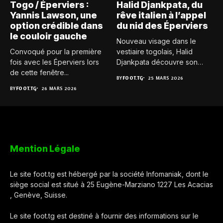
Togo / Éperviers :
Halid Djankpata, du
Yannis Lawson, une
rêve italien à l’appel
option crédible dans
du nid des Éperviers
le couloir gauche
Nouveau visage dans le
Convoqué pour la première
vestiaire togolais, Halid
fois avec les Éperviers lors
Djankpata découvre son
de cette fenêtre...
premier rassemblement...
BY
FOOT.TG
25 MARS 2026
BY
FOOT.TG
26 MARS 2026
Mention Légale
Le site foot.tg est hébergé par la société Infomaniak, dont le
siège social est situé à 25 Eugène-Marziano 1227 Les Acacias
, Genève, Suisse.
Le site foot.tg est destiné à fournir des informations sur le