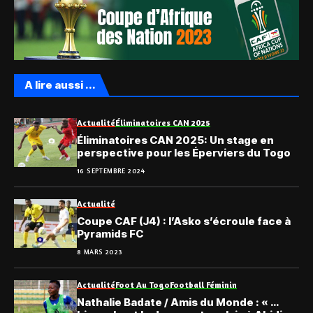
A lire aussi ...
Actualité
Éliminatoires CAN 2025
Éliminatoires CAN 2025: Un stage en
perspective pour les Éperviers du Togo
16 SEPTEMBRE 2024
Actualité
Coupe CAF (J4) : l’Asko s’écroule face à
Pyramids FC
8 MARS 2023
Actualité
Foot Au Togo
Football Féminin
Nathalie Badate / Amis du Monde : « …