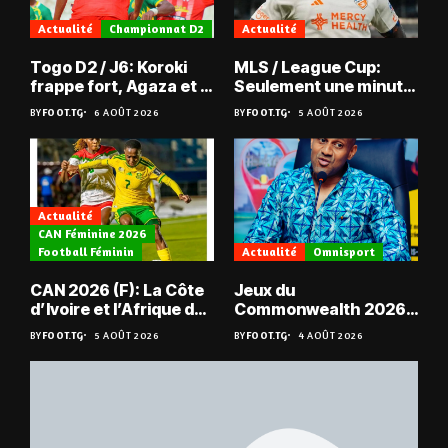
Actualité
Championnat D2
Actualité
Togo D2 / J6: Koroki
MLS / League Cup:
frappe fort, Agaza et la
Seulement une minute
JCA assurent,
de jeu pour Kévin
BY
FOOT.TG
6 AOÛT 2026
BY
FOOT.TG
5 AOÛT 2026
suspense avant Sara
Denkey
FC – Doumbé FC
Actualité
CAN Féminine 2026
Football Féminin
Actualité
Omnisport
CAN 2026 (F): La Côte
Jeux du
d’Ivoire et l’Afrique du
Commonwealth 2026 :
Sud en quarts
« Les médailles ne
BY
FOOT.TG
5 AOÛT 2026
BY
FOOT.TG
4 AOÛT 2026
tombent pas du ciel »,
Benjamin Boukpeti