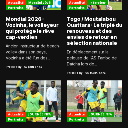
Actualité
Mondial 2026
Actualité
Interview
Portraits
Portraits
Mondial 2026 :
Togo / Moutalabou
Vozinha, le volleyeur
Ouattara : Le triplé du
qui protège le rêve
renouveau et des
cap-verdien
envies de retour en
sélection nationale
Ancien instructeur de beach-
volley dans son pays,
En déplacement sur la
Vozinha a été l’un des...
pelouse de l’AS Tambo de
Datcha lors de...
BY
FOOT.TG
16 JUIN 2026
BY
FOOT.TG
30 MARS 2026
Actualité
JOURNÉE FIFA
Actualité
JOURNÉE FIFA
Portraits
Portraits