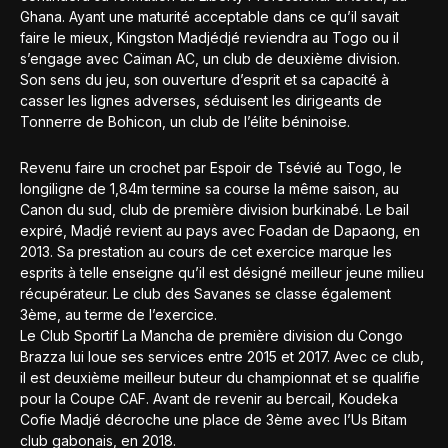
Ghana. Ayant une maturité acceptable dans ce qu’il savait
faire le mieux, Kingston Madjédjé reviendra au Togo ou il
s’engage avec Caïman AC, un club de deuxième division.
Son sens du jeu, son ouverture d’esprit et sa capacité à
casser les lignes adverses, séduisent les dirigeants de
Tonnerre de Bohicon, un club de l’élite béninoise.
Revenu faire un crochet par Espoir de Tsévié au Togo, le
longiligne de 1,84m termine sa course la même saison, au
Canon du sud, club de première division burkinabé. Le bail
expiré, Madjé revient au pays avec Foadan de Dapaong, en
2013. Sa prestation au cours de cet exercice marque les
esprits à telle enseigne qu’il est désigné meilleur jeune milieu
récupérateur. Le club des Savanes se classe également
3ème, au terme de l’exercice.
Le Club Sportif La Mancha de première division du Congo
Brazza lui loue ses services entre 2015 et 2017. Avec ce club,
il est deuxième meilleur buteur du championnat et se qualifie
pour la Coupe CAF. Avant de revenir au bercail, Koudeka
Cofie Madjé décroche une place de 3ème avec l’Us Bitam
club gabonais, en 2018.